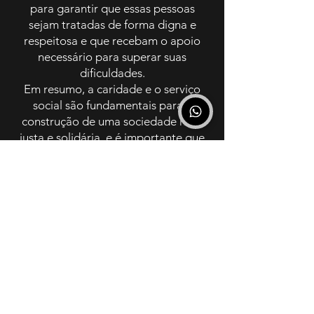
para garantir que essas pessoas
sejam tratadas de forma digna e
respeitosa e que recebam o apoio
necessário para superar suas
dificuldades.
Em resumo, a caridade e o serviço
social são fundamentais para a
construção de uma sociedade mais
justa e solidária, e é importante que
haja um compromisso constante com
essas questões para garantir que os
mais necessitados tenham acesso aos
cuidados e aos recursos necessários
para uma vida digna.
Contato