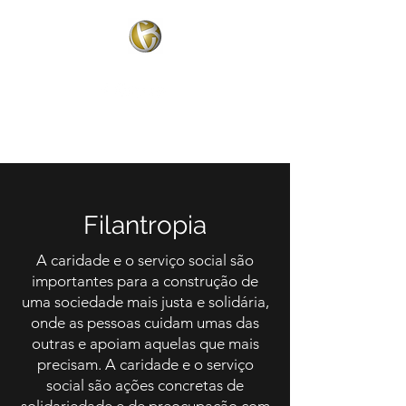
Contato
Filantropia
A caridade e o serviço social são
importantes para a construção de
uma sociedade mais justa e solidária,
onde as pessoas cuidam umas das
outras e apoiam aquelas que mais
precisam. A caridade e o serviço
social são ações concretas de